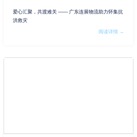
爱心汇聚，共渡难关 —— 广东连展物流助力怀集抗
洪救灾
阅读详情 →